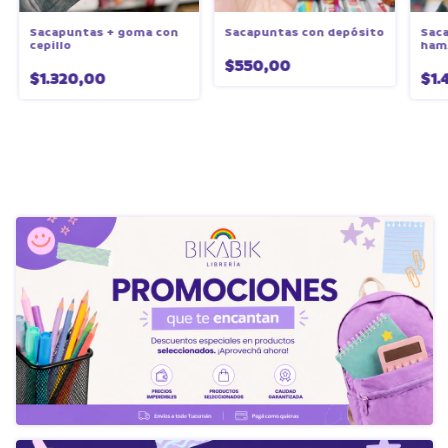
Sacapuntas + goma con
Sacapuntas con depósito
Sac
cepillo
ham
$550,00
$1.320,00
$1.