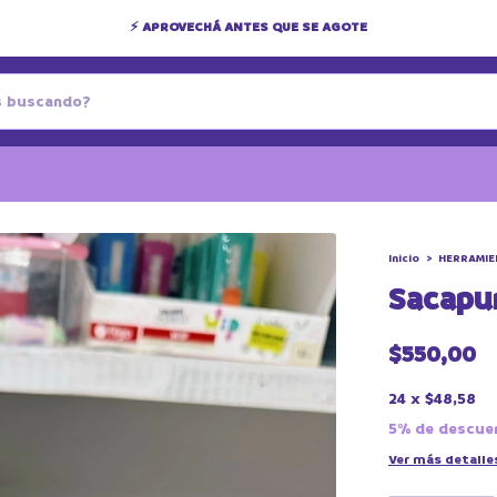
✨ INSPIRÁ TU CREATIVIDAD CON BIKABIK
Inicio
>
HERRAMIE
Sacapu
$550,00
24
x
$48,58
5% de descue
Ver más detalle