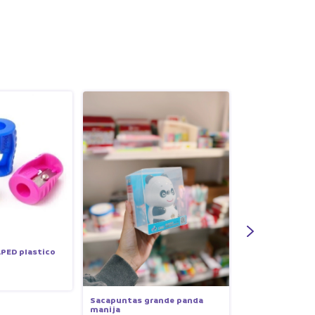
PED plastico
Sacapuntas grande panda
Sacapuntas do
manija