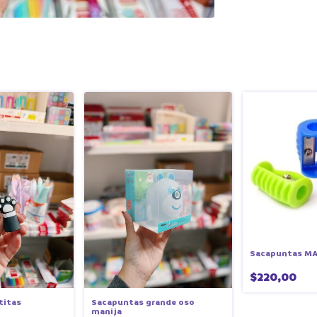
Sacapuntas MA
$220,00
titas
Sacapuntas grande oso
manija