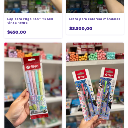
Lapicera filgo FAST TRACK
Libro para colorear mándalas
tinta negra
$3.300,00
$650,00