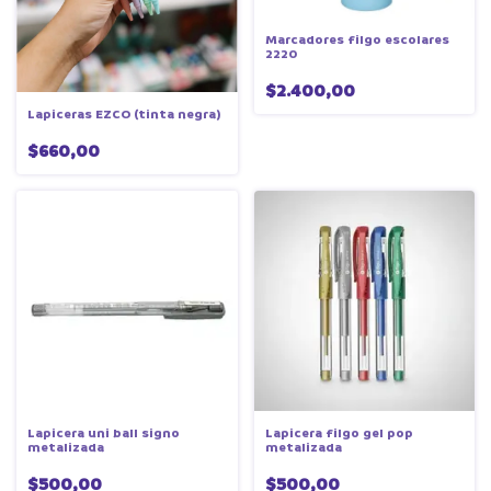
Marcadores filgo escolares
2220
$2.400,00
Lapiceras EZCO (tinta negra)
$660,00
Lapicera uni ball signo
Lapicera filgo gel pop
metalizada
metalizada
$500,00
$500,00