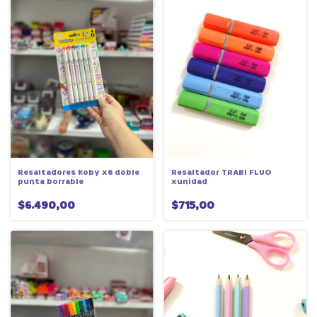
Resaltador TRABI FLUO
Resaltadores Koby x6 doble
xunidad
punta borrable
$715,00
$6.490,00