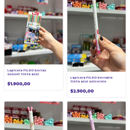
Lapicera FILGO borrax
sunset tinta azul
Lapicera FILGO borrable
tinta azul unicornio
$1.900,00
$2.500,00