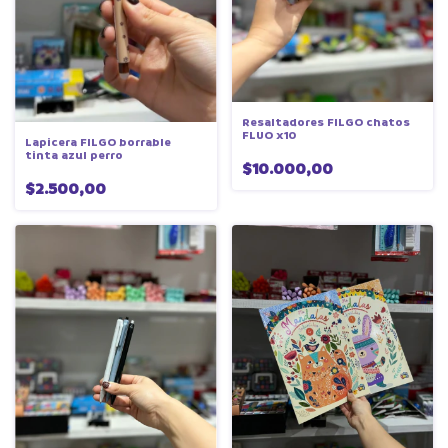
Resaltadores FILGO chatos
FLUO x10
Lapicera FILGO borrable
tinta azul perro
$10.000,00
$2.500,00