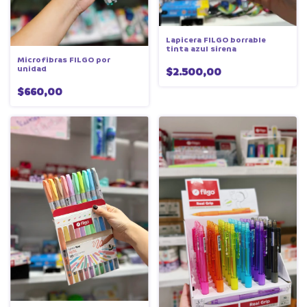
Lapicera FILGO borrable
tinta azul sirena
Microfibras FILGO por
unidad
$2.500,00
$660,00