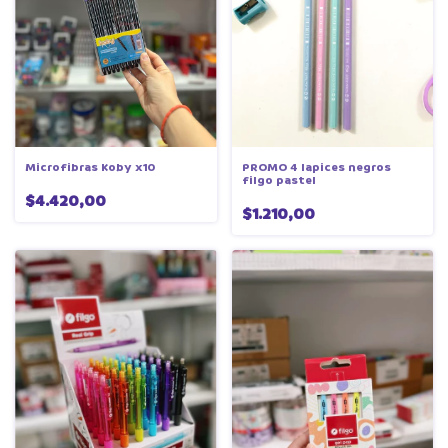
Microfibras Koby x10
PROMO 4 lapices negros
filgo pastel
$4.420,00
$1.210,00