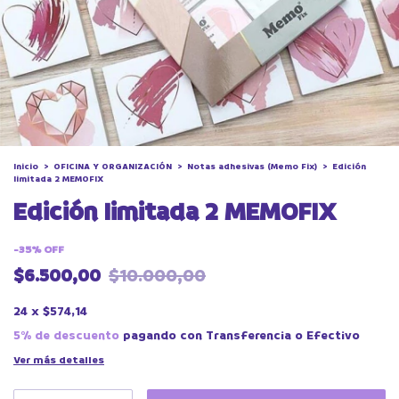
Inicio
>
OFICINA Y ORGANIZACIÓN
>
Notas adhesivas (Memo Fix)
>
Edición
limitada 2 MEMOFIX
Edición limitada 2 MEMOFIX
-
35
%
OFF
$6.500,00
$10.000,00
24
x
$574,14
5% de descuento
pagando con Transferencia o Efectivo
Ver más detalles