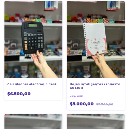
Calculadora electronic desk
Hojas inteligentes repuesto
A5 LISO
$6.500,00
-
9
%
OFF
$5.000,00
$5.500,00