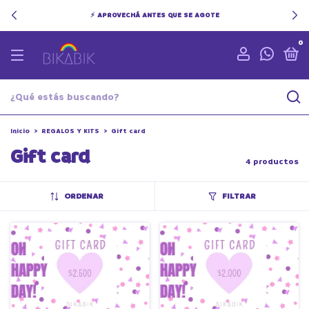
⚡ APROVECHÁ ANTES QUE SE AGOTE
0
Inicio
>
REGALOS Y KITS
>
Gift card
Gift card
4 productos
ORDENAR
FILTRAR