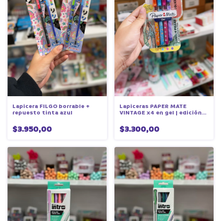
Lapicera FILGO borrable +
Lapiceras PAPER MATE
repuesto tinta azul
VINTAGE x4 en gel | edición
limitada
$3.950,00
$3.300,00