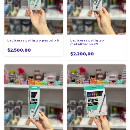
Lapiceras gel intro pastel x6
Lapiceras gel intro
metalizados x5
$2.500,00
$2.200,00