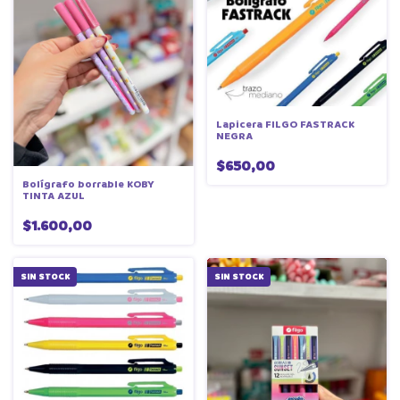
Lapicera FILGO FASTRACK
NEGRA
$650,00
Bolígrafo borrable KOBY
TINTA AZUL
$1.600,00
SIN STOCK
SIN STOCK