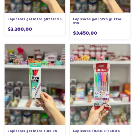
Lapiceras gel intro glitter x5
Lapiceras gel intro glitter
x10
$2.200,00
$3.450,00
Lapiceras gel intro fluo x5
Lapiceras FILGO STICK X6