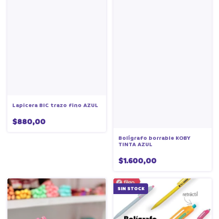
Lapicera BIC trazo fino AZUL
$880,00
Bolígrafo borrable KOBY
TINTA AZUL
$1.600,00
SIN STOCK