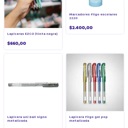
Marcadores filgo escolares
2220
$2.400,00
Lapiceras EZCO (tinta negra)
$660,00
Lapicera uni ball signo
Lapicera filgo gel pop
metalizada
metalizada