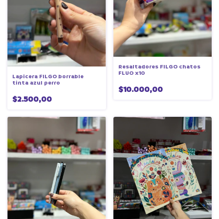
Resaltadores FILGO chatos
FLUO x10
Lapicera FILGO borrable
tinta azul perro
$10.000,00
$2.500,00