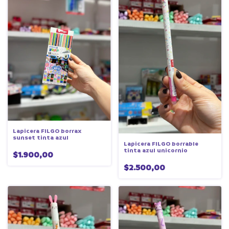
Lapicera FILGO borrax
sunset tinta azul
Lapicera FILGO borrable
tinta azul unicornio
$1.900,00
$2.500,00