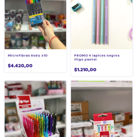
Microfibras Koby x10
PROMO 4 lapices negros
filgo pastel
$4.420,00
$1.210,00