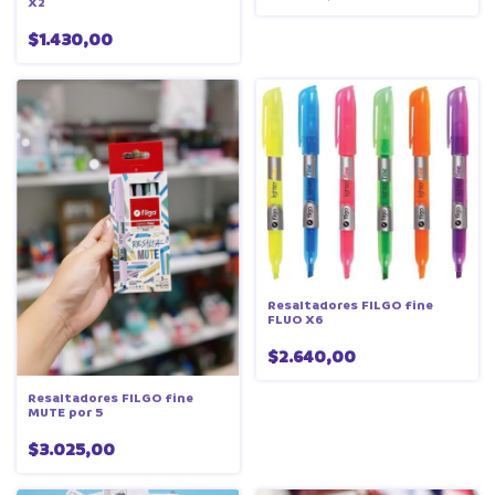
X2
$1.430,00
Resaltadores FILGO fine
FLUO X6
$2.640,00
Resaltadores FILGO fine
MUTE por 5
$3.025,00