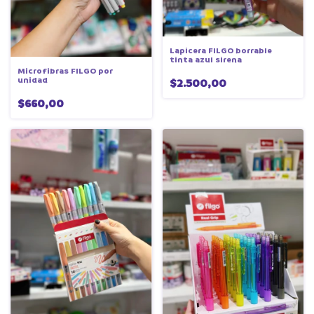
Lapicera FILGO borrable
tinta azul sirena
Microfibras FILGO por
unidad
$2.500,00
$660,00