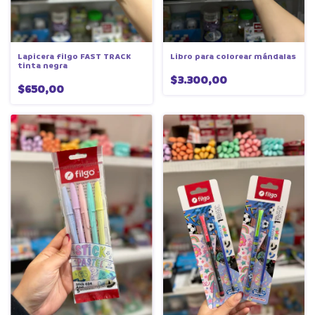
Lapicera filgo FAST TRACK
Libro para colorear mándalas
tinta negra
$3.300,00
$650,00