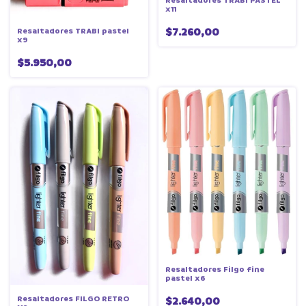
Resaltadores TRABI PASTEL
x11
$7.260,00
Resaltadores TRABI pastel
x9
$5.950,00
Resaltadores Filgo fine
pastel x6
Resaltadores FILGO RETRO
$2.640,00