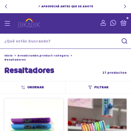
✨ INSPIRÁ TU CREATIVIDAD CON BIKABIK
0
Inicio
>
breadcrumbs.product-category
>
Resaltadores
Resaltadores
27 productos
ORDENAR
FILTRAR