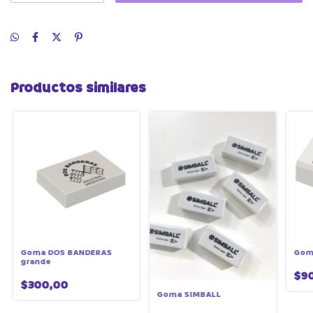
Productos similares
Goma DOS BANDERAS
Gom
grande
$9
$300,00
Goma SIMBALL